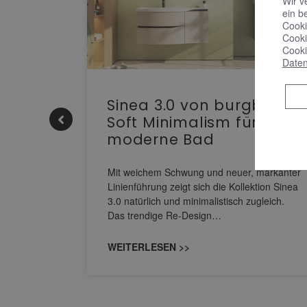
Wir v
ein b
Cooki
Cooki
Cooki
Daten
e |
Sinea 3.0 von burgbad:
Soft Minimalism für das
moderne Bad
nskomfort
s
Mit weichem Schwung und neuer, markanter
M NEO
Linienführung zeigt sich die Kollektion Sinea
owohl zum
3.0 natürlich und minimalistisch zugleich.
Das trendige Re-Design…
WEITERLESEN >>