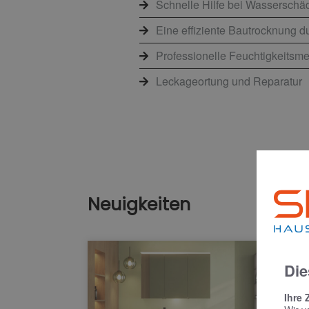
Schnelle Hilfe bei Wasserschäd
Eine effiziente Bautrocknung d
Professionelle Feuchtigkeits
Leckageortung und Reparatur
Neuigkeiten
Die
Ihre 