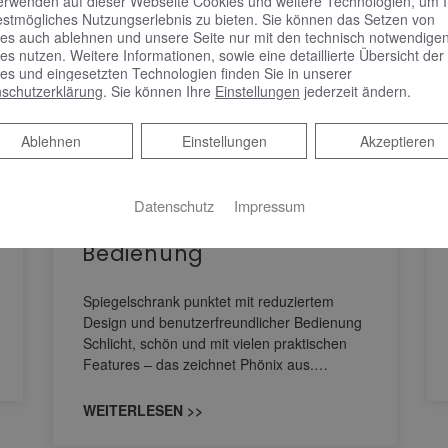
erwenden auf dieser Webseite Cookies und weitere Technologien, um 
estmögliches Nutzungserlebnis zu bieten. Sie können das Setzen von
es auch ablehnen und unsere Seite nur mit den technisch notwendige
es nutzen. Weitere Informationen, sowie eine detaillierte Übersicht der
es und eingesetzten Technologien finden Sie in unserer
schutzerklärung
. Sie können Ihre
Einstellungen
jederzeit ändern.
Ablehnen
Ablehnen
Einstellungen
Akzeptieren
KEUCO PHÖNIX –
Spiegelschrank punktet
mit reduziertem Design
Datenschutz
Impressum
und benutzerfreundlicher
Bedienung
Spiegelschrank punktet mit reduziertem
Design und benutzerfreundlicher Bedienung
Schlicht, schön und mit vielen praktischen
Features – das zeichnet Phönix aus.…
WEITERLESEN >>