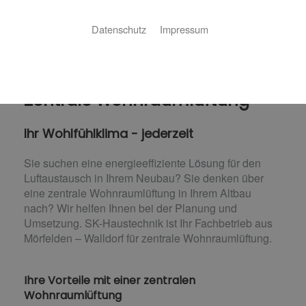
Datenschutz
Impressum
Zentrale Wohnraumlüftung
Ihr Wohlfühlklima - jederzeit
Sie suchen eine energieeffiziente Lösung für den
Luftaustausch in Ihrem Neubau? Sie denken über
eine zentrale Wohnraumlüftung in Ihrem Altbau
nach? Wir helfen Ihnen bei der Planung und
Umsetzung. SK-Haustechnik ist Ihr Fachbetrieb aus
Mörfelden – Walldorf für zentrale Wohnraumlüftung.
Ihre Vorteile mit einer zentralen
Wohnraumlüftung