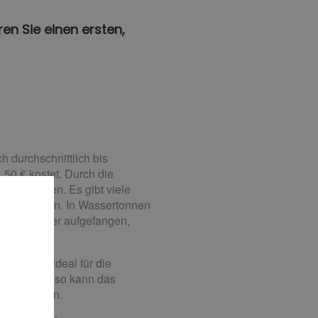
en Sie einen ersten,
h durchschnittlich bis
 50 € kostet. Durch die
art werden. Es gibt viele
anzengießen. In Wassertonnen
Regenwasser aufgefangen,
t er sich ideal für die
sche. Ebenso kann das
utzt werden.