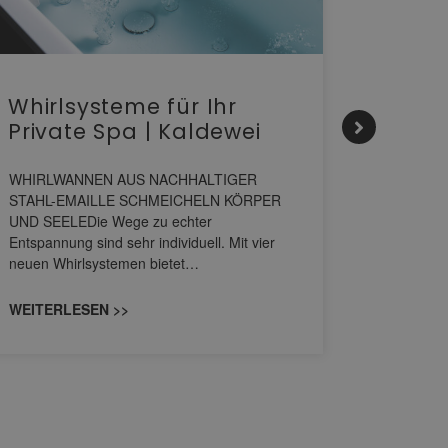
Whirlsysteme für Ihr
Gesta
Private Spa | Kaldewei
alltä
HANS
WHIRLWANNEN AUS NACHHALTIGER
STAHL-EMAILLE SCHMEICHELN KÖRPER
Stil für 
UND SEELEDie Wege zu echter
HANSAGENE
Entspannung sind sehr individuell. Mit vier
von Wascht
neuen Whirlsystemen bietet…
unterschi
konzipiert
WEITERLESEN >>
WEITERL