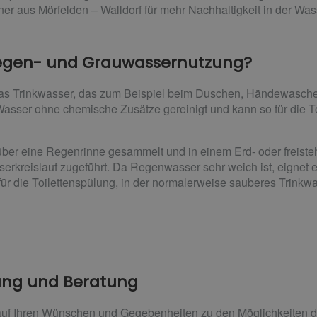
ner aus Mörfelden – Walldorf für mehr Nachhaltigkeit in der Wa
 Regen- und Grauwassernutzung?
as Trinkwasser, das zum Beispiel beim Duschen, Händewasche
s Wasser ohne chemische Zusätze gereinigt und kann so für die
ber eine Regenrinne gesammelt und in einem Erd- oder freiste
erkreislauf zugeführt. Da Regenwasser sehr weich ist, eignet e
 für die Toilettenspülung, in der normalerweise sauberes Trink
nung und Beratung
 auf Ihren Wünschen und Gegebenheiten zu den Möglichkeiten 