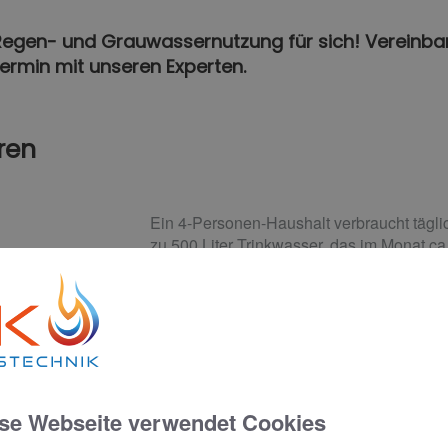
 Regen- und Grauwassernutzung für sich! Vereinbar
ermin mit unseren Experten.
ren
Ein 4-Personen-Haushalt verbraucht täglic
zu 500 Liter Trinkwasser, das im Monat ca.
Regenwassernutzung kann einiges eingesp
Anwendungsmöglichkeiten, z. B. zum Pfl
wird das aus den Dachrinnen gespeiste 
gespeichert und bei Bedarf entnommen.
Da Regen kalkarm und sehr weich ist, eigne
Waschmaschine und schont somit die Wä
Regenwasser für die Toilettenspülung gen
se Webseite verwendet Cookies