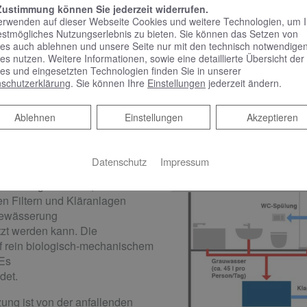
Bis zu 50 % des Trinkwasserverbrauchs k
Zustimmung können Sie jederzeit widerrufen.
Regenwassernutzungsanlage eingespart 
erwenden auf dieser Webseite Cookies und weitere Technologien, um 
uns an – wir beraten Sie gerne.
estmögliches Nutzungserlebnis zu bieten. Sie können das Setzen von
es auch ablehnen und unsere Seite nur mit den technisch notwendige
es nutzen. Weitere Informationen, sowie eine detaillierte Übersicht der
es und eingesetzten Technologien finden Sie in unserer
schutzerklärung
. Sie können Ihre
Einstellungen
jederzeit ändern.
durch die Nutzung von Grauwasser
Ablehnen
Ablehnen
Einstellungen
Akzeptieren
zwasser, das z. B. beim
Datenschutz
Impressum
n anfällt. In einem
zwasser gesammelt,
en Filtern und Kläranlagen
nbewässerung
tzt werden kann. Die
uf rein biologisch-mechanischem
 Es
det.
zung ist von der anfallenden