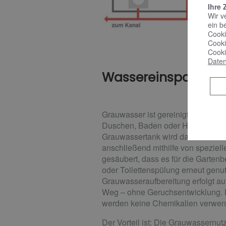
Ihre 
Wir v
ein b
Cooki
Cooki
Cooki
Daten
Wassereinsparung 
Grauwasser ist gereinigtes Schmut
Duschen, Baden oder Händewasche
Grauwassertank wird das Schmut
anschließend mithilfe von speziell
gesäubert, dass es für die Garte
oder Toilettenspülung erneut genu
Grauwasseraufbereitung erfolgt a
Weg – ohne Geruchsentwicklung.
werden keine Chemikalien verwen
Der Vorteil ist: Die Grauwassernut